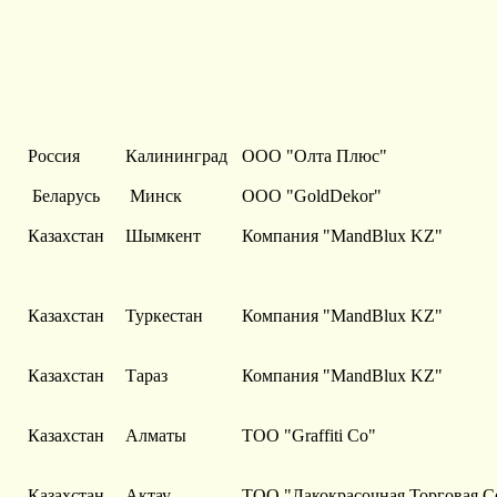
Россия
Калининград
ООО "Олта Плюс"
Беларусь
Минск
ООО "GoldDekor"
Казахстан
Шымкент
Компания "MandBlux KZ"
Казахстан
Туркестан
Компания "MandBlux KZ"
Казахстан
Тараз
Компания "MandBlux KZ"
Казахстан
Алматы
ТОО "Graffiti Co"
Казахстан
Актау
ТОО "Лакокрасочная Торговая С