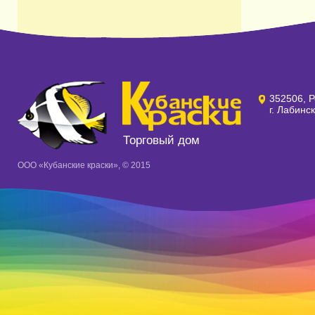
352506, Р
г. Лабинс
Торговый дом
ООО «Кубанские краски», © 2015