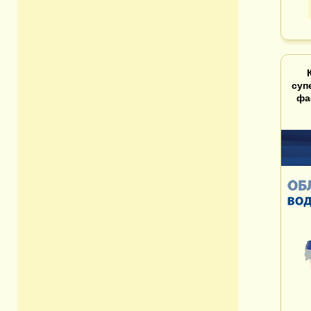
суп
фа