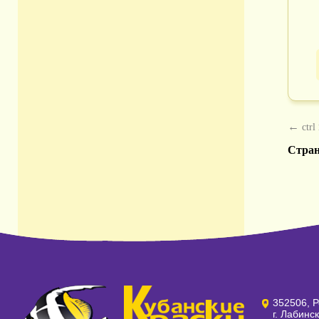
←
ctrl
Стра
352506, Р
г. Лабинс