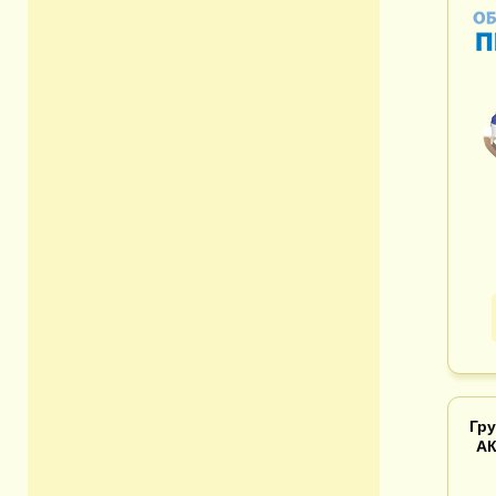
Гр
АК