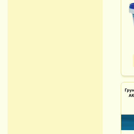
Грун
АК