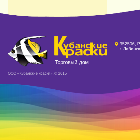
352506, Р
г. Лабинс
Торговый дом
ООО «Кубанские краски», © 2015