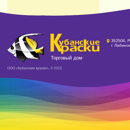
352506, Р
г. Лабинс
Торговый дом
ООО «Кубанские краски», © 2015