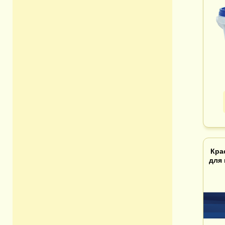
Кра
для 